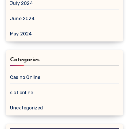
July 2024
June 2024
May 2024
Categories
Casino Online
slot online
Uncategorized