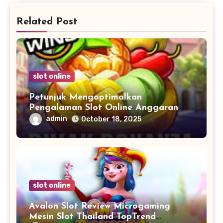
Related Post
slot online
Petunjuk Mengoptimalkan
Pengalaman Slot Online Anggaran
Receh
admin
October 18, 2025
slot online
Avalon Slot Review Microgaming
Mesin Slot Thailand TopTrend