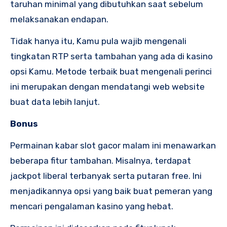
taruhan minimal yang dibutuhkan saat sebelum
melaksanakan endapan.
Tidak hanya itu, Kamu pula wajib mengenali
tingkatan RTP serta tambahan yang ada di kasino
opsi Kamu. Metode terbaik buat mengenali perinci
ini merupakan dengan mendatangi web website
buat data lebih lanjut.
Bonus
Permainan kabar slot gacor malam ini menawarkan
beberapa fitur tambahan. Misalnya, terdapat
jackpot liberal terbanyak serta putaran free. Ini
menjadikannya opsi yang baik buat pemeran yang
mencari pengalaman kasino yang hebat.