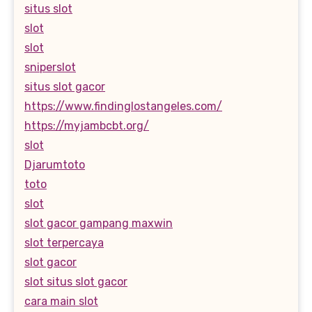
situs slot
slot
slot
sniperslot
situs slot gacor
https://www.findinglostangeles.com/
https://myjambcbt.org/
slot
Djarumtoto
toto
slot
slot gacor gampang maxwin
slot terpercaya
slot gacor
slot situs slot gacor
cara main slot