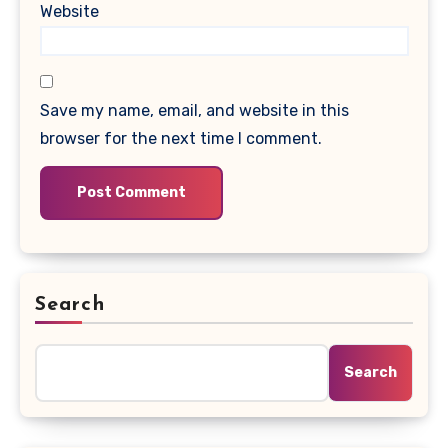
Website
Save my name, email, and website in this
browser for the next time I comment.
Search
Search