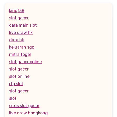
king138
slot gacor
cara main slot
live draw hk
data hk
keluaran sgp
mitra togel
slot gacor online
slot gacor
slot online
rtp slot
slot gacor
slot
situs slot gacor
live draw hongkong