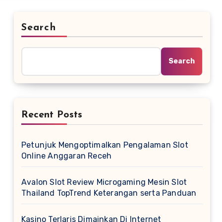
Search
Search
Recent Posts
Petunjuk Mengoptimalkan Pengalaman Slot
Online Anggaran Receh
Avalon Slot Review Microgaming Mesin Slot
Thailand TopTrend Keterangan serta Panduan
Kasino Terlaris Dimainkan Di Internet