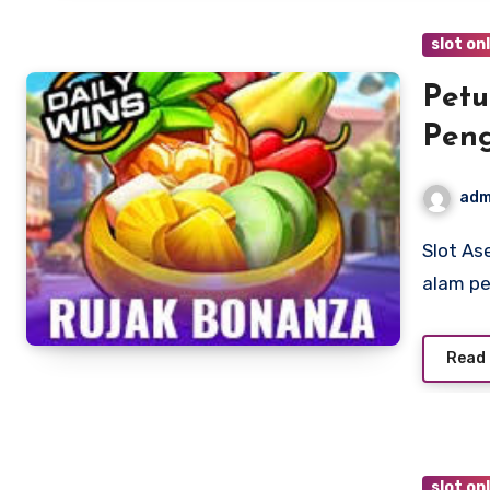
slot on
Petu
Peng
Rec
adm
Slot Aset Uang kecil: Petunjuk Komplit buat Pemula Dalam
alam pe
Read
slot on