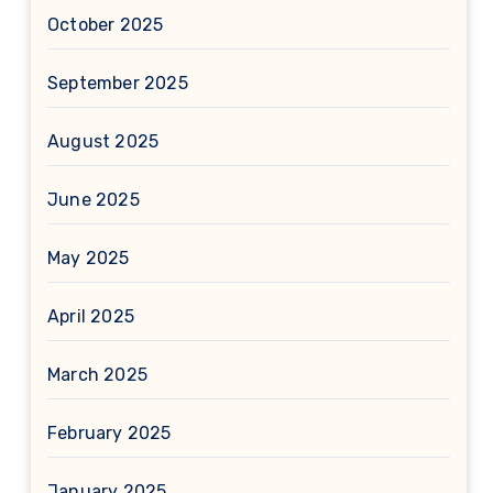
October 2025
September 2025
August 2025
June 2025
May 2025
April 2025
March 2025
February 2025
January 2025