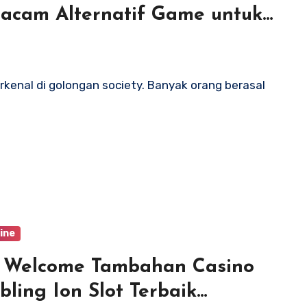
acam Alternatif Game untuk
line
t Welcome Tambahan Casino
ling Ion Slot Terbaik