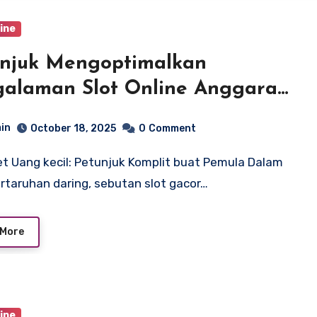
line
njuk Mengoptimalkan
alaman Slot Online Anggaran
eh
in
October 18, 2025
0
Comment
rtaruhan daring, sebutan slot gacor…
 More
line