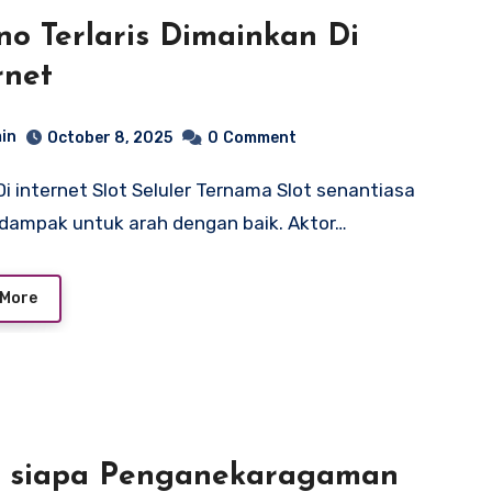
no Terlaris Dimainkan Di
rnet
in
October 8, 2025
0
Comment
 dampak untuk arah dengan baik. Aktor…
 More
n siapa Penganekaragaman