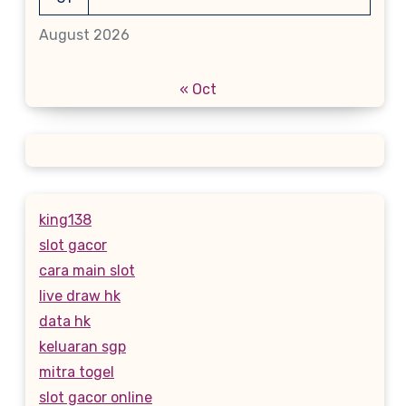
August 2026
« Oct
king138
slot gacor
cara main slot
live draw hk
data hk
keluaran sgp
mitra togel
slot gacor online