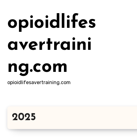
Skip
to
opioidlifes
content
avertraini
ng.com
opioidlifesavertraining.com
2025