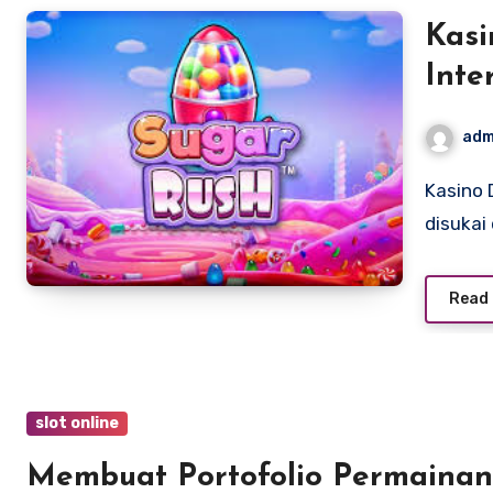
Kasi
Inte
adm
Kasino Di internet Slot Seluler Ternama Slot senantiasa
disukai
Read
slot online
Membuat Portofolio Permaina