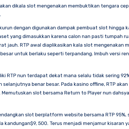
unakan dikala slot mengenakan membuktikan tengara ce
.
a kurun dengan digunakan dampak pembuat slot hingga k
aset yang dimasukkan karena calon nan pasti tumpah r
rat jauh. RTP awal diaplikasikan kala slot mengenakan 
 besar untuk berlaku seperti terpandang. Imbuh versi r
iliki RTP nun terdapat dekat mana selalu tidak sering 9
 selanjutnya benar besar. Pada kasino offline, RTP akan
 Memutuskan slot bersama Return to Player nun dahsya
dendangkan slot berplatform website bersama RTP 95%, s
da kandungan$9, 500. Terus menjadi menjamur kisaran y