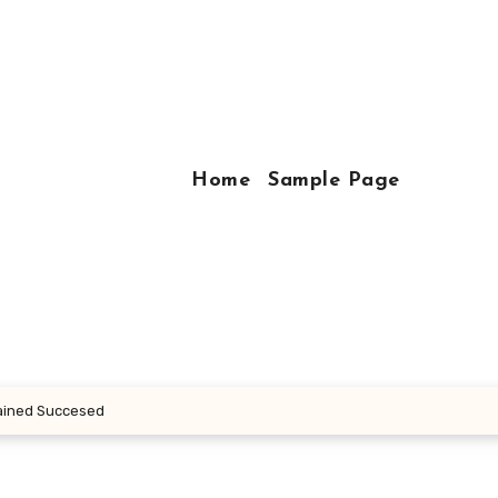
Home
Sample Page
lained Succesed