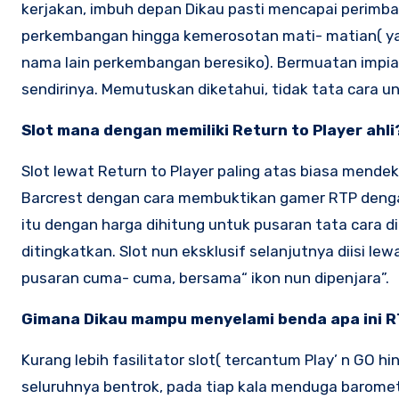
kerjakan, imbuh depan Dikau pasti mencapai perimb
perkembangan hingga kemerosotan mati- matian( ya
nama lain perkembangan beresiko). Bermuatan impia
sendirinya. Memutuskan diketahui, tidak tata cara
Slot mana dengan memiliki Return to Player ahli
Slot lewat Return to Player paling atas biasa mendek
Barcrest dengan cara membuktikan gamer RTP denga
itu dengan harga dihitung untuk pusaran tata cara d
ditingkatkan. Slot nun eksklusif selanjutnya diisi lew
pusaran cuma- cuma, bersama“ ikon nun dipenjara”.
Gimana Dikau mampu menyelami benda apa ini 
Kurang lebih fasilitator slot( tercantum Play’ n GO 
seluruhnya bentrok, pada tiap kala menduga baromet