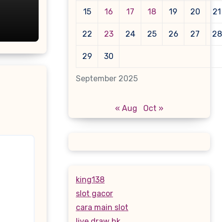
alam
15
16
17
18
19
20
21
 Game
22
23
24
25
26
27
28
29
30
September 2025
« Aug
Oct »
king138
slot gacor
cara main slot
live draw hk